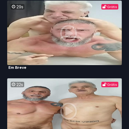
29s
Grátis
Em Breve
22s
Grátis