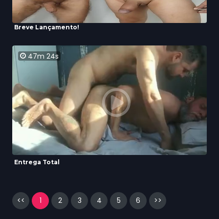
Breve Lançamento!
47m 24s
Entrega Total
<<
1
2
3
4
5
6
>>