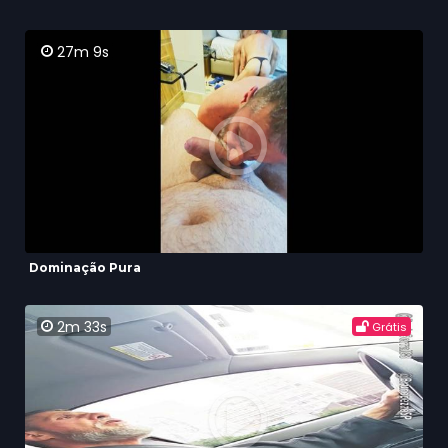
27m 9s
Dominação Pura
2m 33s
Grátis