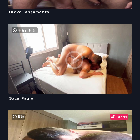
Breve Lançamento!
30m 50s
Soca, Paulo!
18s
Grátis