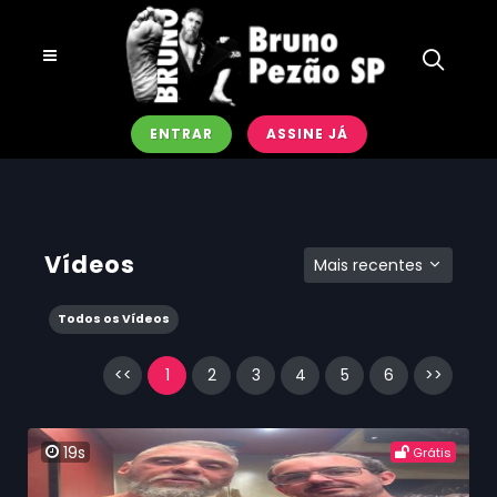
ENTRAR
ASSINE JÁ
Vídeos
Mais recentes
Todos os Vídeos
<<
1
2
3
4
5
6
>>
19s
Grátis