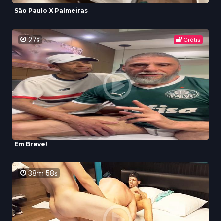
São Paulo X Palmeiras
27s
Grátis
Em Breve!
38m 58s