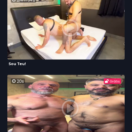
24m 54s
Sou Teu!
20s
Grátis