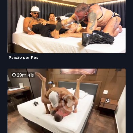
Paixão por Pés
29m 41s