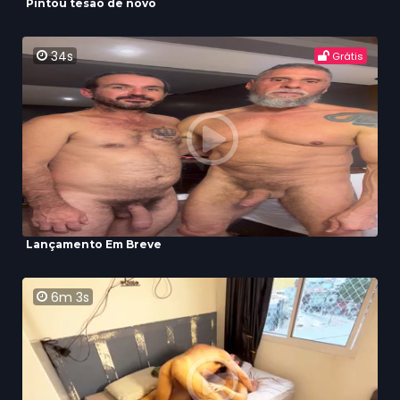
Pintou tesão de novo
34s
Grátis
Lançamento Em Breve
6m 3s