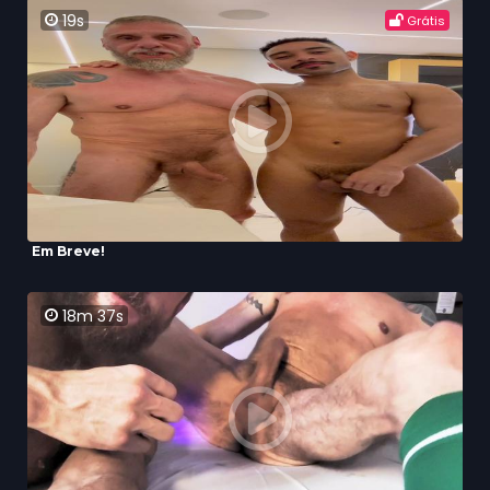
19s
Grátis
Em Breve!
18m 37s