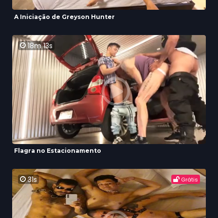
A Iniciação de Greyson Hunter
18m 13s
Flagra no Estacionamento
31s
Grátis