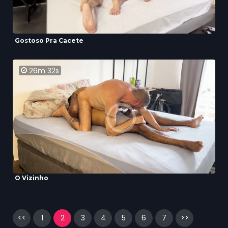
Gostoso Pra Cacete
26m 32s
O Vizinho
<<
1
2
3
4
5
6
7
>>