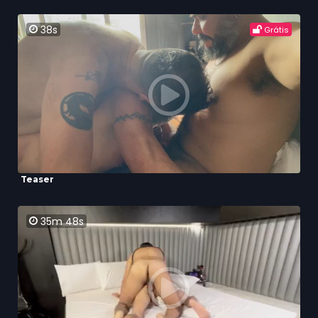
38s
Grátis
Teaser
35m 48s