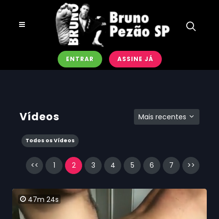
ENTRAR
ASSINE JÁ
Vídeos
Mais recentes
Todos os Vídeos
<<
1
2
3
4
5
6
7
>>
47m 24s